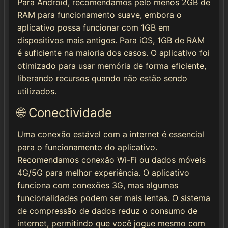
Para Android, recomendamos pelo menos 2GB de
RAM para funcionamento suave, embora o
aplicativo possa funcionar com 1GB em
dispositivos mais antigos. Para iOS, 1GB de RAM
é suficiente na maioria dos casos. O aplicativo foi
otimizado para usar memória de forma eficiente,
liberando recursos quando não estão sendo
utilizados.
🌐 Conectividade
Uma conexão estável com a internet é essencial
para o funcionamento do aplicativo.
Recomendamos conexão Wi-Fi ou dados móveis
4G/5G para melhor experiência. O aplicativo
funciona com conexões 3G, mas algumas
funcionalidades podem ser mais lentas. O sistema
de compressão de dados reduz o consumo de
internet, permitindo que você jogue mesmo com