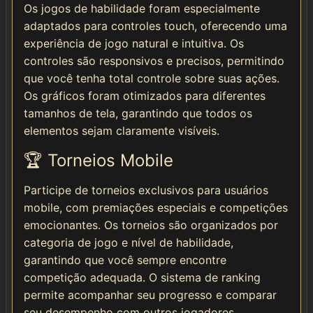
Os jogos de habilidade foram especialmente
adaptados para controles touch, oferecendo uma
experiência de jogo natural e intuitiva. Os
controles são responsivos e precisos, permitindo
que você tenha total controle sobre suas ações.
Os gráficos foram otimizados para diferentes
tamanhos de tela, garantindo que todos os
elementos sejam claramente visíveis.
🏆 Torneios Mobile
Participe de torneios exclusivos para usuários
mobile, com premiações especiais e competições
emocionantes. Os torneios são organizados por
categoria de jogo e nível de habilidade,
garantindo que você sempre encontre
competição adequada. O sistema de ranking
permite acompanhar seu progresso e comparar
seu desempenho com outros jogadores.