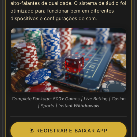
alto-falantes de qualidade. O sistema de áudio foi
otimizado para funcionar bem em diferentes
dispositivos e configurações de som.
Complete Package: 500+ Games | Live Betting | Casino
| Sports | Instant Withdrawals
🎁 REGISTRAR E BAIXAR APP