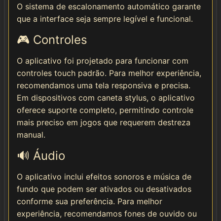
O sistema de escalonamento automático garante
que a interface seja sempre legível e funcional.
🎮 Controles
O aplicativo foi projetado para funcionar com
controles touch padrão. Para melhor experiência,
recomendamos uma tela responsiva e precisa.
Em dispositivos com caneta stylus, o aplicativo
oferece suporte completo, permitindo controle
mais preciso em jogos que requerem destreza
manual.
🔊 Áudio
O aplicativo inclui efeitos sonoros e música de
fundo que podem ser ativados ou desativados
conforme sua preferência. Para melhor
experiência, recomendamos fones de ouvido ou