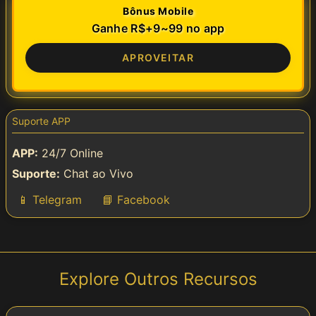
Bônus Mobile
Ganhe R$+9~99 no app
APROVEITAR
Suporte APP
APP:
24/7 Online
Suporte:
Chat ao Vivo
📱 Telegram
📘 Facebook
Explore Outros Recursos