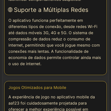
🌐 Suporte a Múltiplas Redes
O aplicativo funciona perfeitamente em
diferentes tipos de conexão, desde redes Wi-Fi
até dados móveis 3G, 4G e 5G. O sistema de
compressão de dados reduz o consumo de
internet, permitindo que você jogue mesmo com
conexões mais lentas. A funcionalidade de
economia de dados permite controlar ainda mais
o uso de internet.
Jogos Otimizados para Mobile
A experiência de jogo no aplicativo mobile da
aa123 foi cuidadosamente projetada para
oferecer a melhor experiência possível em