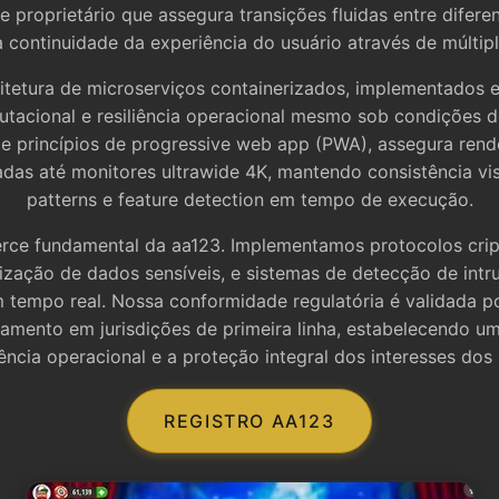
 proprietário que assegura transições fluidas entre difer
 continuidade da experiência do usuário através de múltipl
itetura de microserviços containerizados, implementados 
utacional e resiliência operacional mesmo sob condições d
princípios de progressive web app (PWA), assegura rend
as até monitores ultrawide 4K, mantendo consistência visu
patterns e feature detection em tempo de execução.
cerce fundamental da aa123. Implementamos protocolos cript
nização de dados sensíveis, e sistemas de detecção de int
empo real. Nossa conformidade regulatória é validada por
ciamento em jurisdições de primeira linha, estabelecendo 
ência operacional e a proteção integral dos interesses dos 
REGISTRO AA123