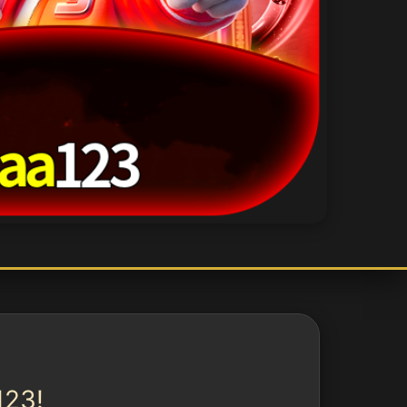
📱 Download
APK
Download
Baixar
Instalar
123!