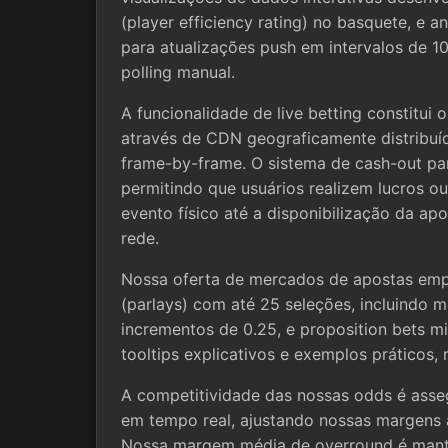
(player efficiency rating) no basquete, e
para atualizações push em intervalos de 
polling manual.
A funcionalidade de live betting constitu
através de CDN geograficamente distribuíd
frame-by-frame. O sistema de cash-out parc
permitindo que usuários realizem lucros o
evento físico até a disponibilização da a
rede.
Nossa oferta de mercados de apostas emp
(parlays) com até 25 seleções, incluindo 
incrementos de 0.25, e proposition bets 
tooltips explicativos e exemplos práticos
A competitividade das nossas odds é ass
em tempo real, ajustando nossas margens 
Nossa margem média de overround é mantid