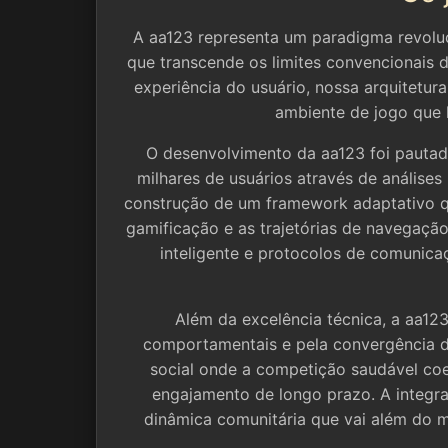
A aa123 representa um paradigma revoluc
que transcende os limites convencionais 
experiência do usuário, nossa arquitetur
ambiente de jogo que h
O desenvolvimento da aa123 foi pautad
milhares de usuários através de análise
construção de um framework adaptativo q
gamificação e as trajetórias de navegação
inteligente e protocolos de comunica
Além da excelência técnica, a aa123
comportamentais e pela convergência de
social onde a competição saudável co
engajamento de longo prazo. A integr
dinâmica comunitária que vai além do m