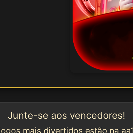
🌐 Social & Contato
Junte-se aos vencedores!
📱 Telegram
📘 Facebook
jogos mais divertidos estão na aa