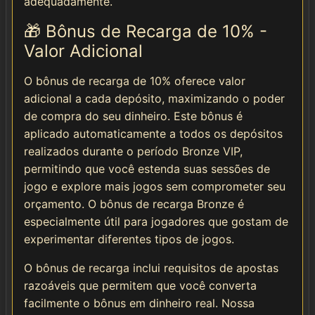
adequadamente.
🎁 Bônus de Recarga de 10% -
Valor Adicional
O bônus de recarga de 10% oferece valor
adicional a cada depósito, maximizando o poder
de compra do seu dinheiro. Este bônus é
aplicado automaticamente a todos os depósitos
realizados durante o período Bronze VIP,
permitindo que você estenda suas sessões de
jogo e explore mais jogos sem comprometer seu
orçamento. O bônus de recarga Bronze é
especialmente útil para jogadores que gostam de
experimentar diferentes tipos de jogos.
O bônus de recarga inclui requisitos de apostas
razoáveis que permitem que você converta
facilmente o bônus em dinheiro real. Nossa