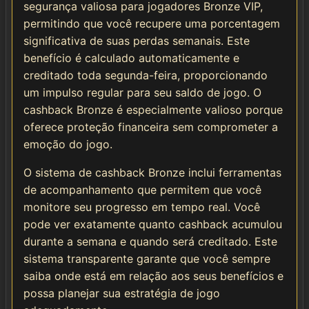
segurança valiosa para jogadores Bronze VIP,
permitindo que você recupere uma porcentagem
significativa de suas perdas semanais. Este
benefício é calculado automaticamente e
creditado toda segunda-feira, proporcionando
um impulso regular para seu saldo de jogo. O
cashback Bronze é especialmente valioso porque
oferece proteção financeira sem comprometer a
emoção do jogo.
O sistema de cashback Bronze inclui ferramentas
de acompanhamento que permitem que você
monitore seu progresso em tempo real. Você
pode ver exatamente quanto cashback acumulou
durante a semana e quando será creditado. Este
sistema transparente garante que você sempre
saiba onde está em relação aos seus benefícios e
possa planejar sua estratégia de jogo