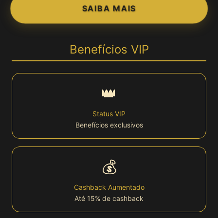
SAIBA MAIS
👤 Conta
Login
Benefícios VIP
Cadastro
👑
Bônus
Status VIP
Benefícios exclusivos
VIP
Lottery
💰
Cashback Aumentado
🏆 Plataforma
Até 15% de cashback
Plataforma