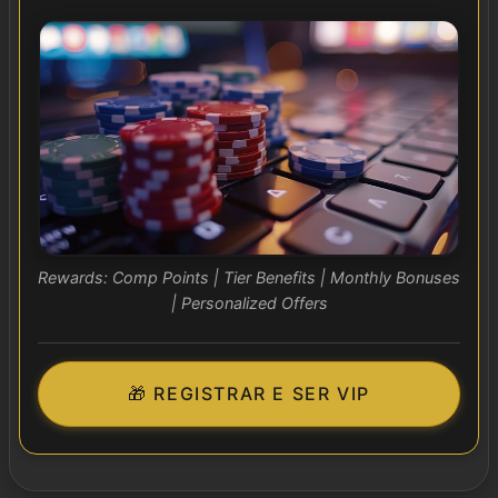
Rewards: Comp Points | Tier Benefits | Monthly Bonuses
| Personalized Offers
🎁 REGISTRAR E SER VIP