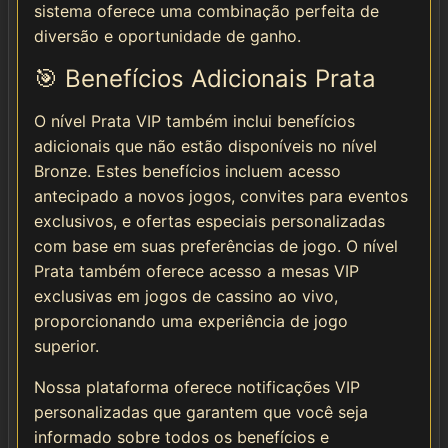
sistema oferece uma combinação perfeita de
diversão e oportunidade de ganho.
🎯 Benefícios Adicionais Prata
O nível Prata VIP também inclui benefícios
adicionais que não estão disponíveis no nível
Bronze. Estes benefícios incluem acesso
antecipado a novos jogos, convites para eventos
exclusivos, e ofertas especiais personalizadas
com base em suas preferências de jogo. O nível
Prata também oferece acesso a mesas VIP
exclusivas em jogos de cassino ao vivo,
proporcionando uma experiência de jogo
superior.
Nossa plataforma oferece notificações VIP
personalizadas que garantem que você seja
informado sobre todos os benefícios e