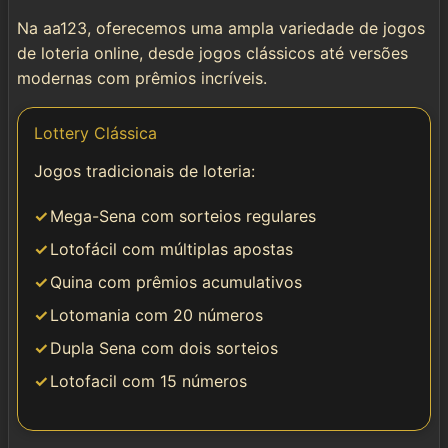
Instalar
Na aa123, oferecemos uma ampla variedade de jogos
de loteria online, desde jogos clássicos até versões
🌐 Social & Contato
modernas com prêmios incríveis.
📱 Telegram
Lottery Clássica
Jogos tradicionais de loteria:
📘 Facebook
Mega-Sena com sorteios regulares
Lotofácil com múltiplas apostas
Quina com prêmios acumulativos
Lotomania com 20 números
Dupla Sena com dois sorteios
Lotofacil com 15 números