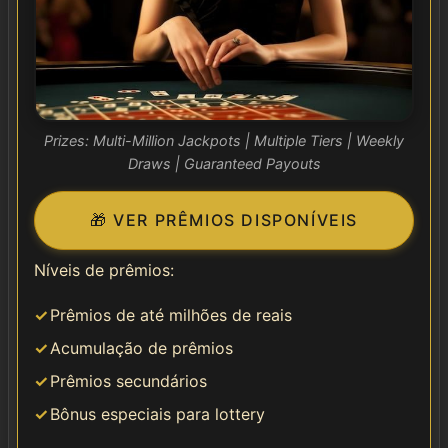
Prizes: Multi-Million Jackpots | Multiple Tiers | Weekly
Draws | Guaranteed Payouts
🎁 VER PRÊMIOS DISPONÍVEIS
Níveis de prêmios:
Prêmios de até milhões de reais
Acumulação de prêmios
Prêmios secundários
Bônus especiais para lottery