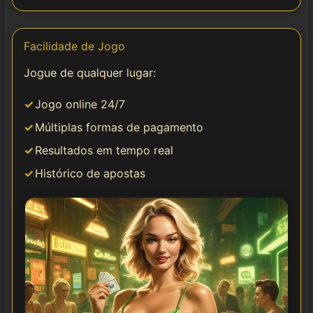
Facilidade de Jogo
Jogue de qualquer lugar:
Jogo online 24/7
Múltiplas formas de pagamento
Resultados em tempo real
Histórico de apostas