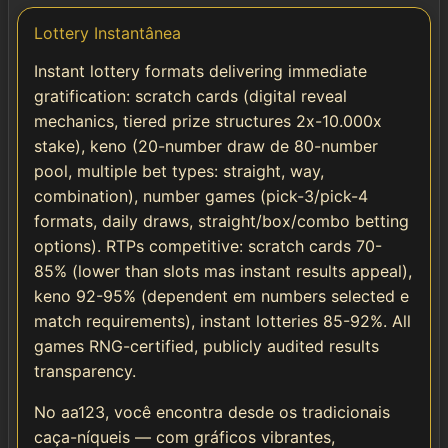
Lottery Instantânea
Instant lottery formats delivering immediate
gratification: scratch cards (digital reveal
mechanics, tiered prize structures 2x-10.000x
stake), keno (20-number draw de 80-number
pool, multiple bet types: straight, way,
combination), number games (pick-3/pick-4
formats, daily draws, straight/box/combo betting
options). RTPs competitive: scratch cards 70-
85% (lower than slots mas instant results appeal),
keno 92-95% (dependent em numbers selected e
match requirements), instant lotteries 85-92%. All
games RNG-certified, publicly audited results
transparency.
No aa123, você encontra desde os tradicionais
caça-níqueis — com gráficos vibrantes,