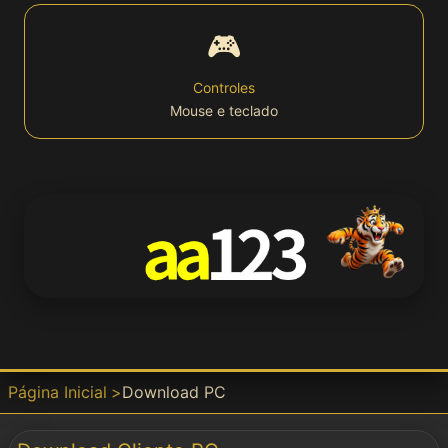
🎮
Bet
Controles
Mouse e teclado
Win
APP
📱 Download
APK
Download
Página Inicial
Download PC
Baixar