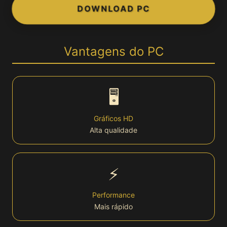
DOWNLOAD PC
👤 Conta
Login
Vantagens do PC
Cadastro
🖥️
Bônus
Gráficos HD
Alta qualidade
VIP
Lottery
⚡
🏆 Plataforma
Performance
Mais rápido
Plataforma