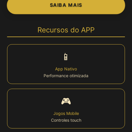
SAIBA MAIS
👤 Conta
Login
Recursos do APP
Cadastro
📱
Bônus
App Nativo
Performance otimizada
VIP
Lottery
🎮
🏆 Plataforma
Jogos Mobile
Controles touch
Plataforma