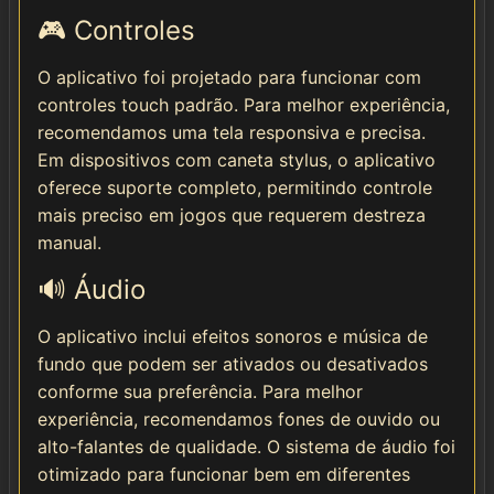
🎮 Controles
O aplicativo foi projetado para funcionar com
controles touch padrão. Para melhor experiência,
recomendamos uma tela responsiva e precisa.
Em dispositivos com caneta stylus, o aplicativo
oferece suporte completo, permitindo controle
mais preciso em jogos que requerem destreza
manual.
🔊 Áudio
O aplicativo inclui efeitos sonoros e música de
fundo que podem ser ativados ou desativados
conforme sua preferência. Para melhor
experiência, recomendamos fones de ouvido ou
alto-falantes de qualidade. O sistema de áudio foi
otimizado para funcionar bem em diferentes