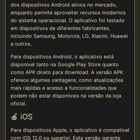
dos dispositivos Android ativos no mercado,
enquanto permite aproveitar recursos modernos
do sistema operacional. O aplicativo foi testado
em dispositivos de diferentes fabricantes,
incluindo Samsung, Motorola, LG, Xiaomi, Huawei
e outros.
Para dispositivos Android, o aplicativo está
disponível tanto na Google Play Store quanto
como APK direto para download. A versão APK
oferece algumas vantagens, como atualizações
mais rápidas e acesso a funcionalidades que
podem não estar disponíveis na versão da loja
oficial.
🍎 iOS
Para dispositivos Apple, o aplicativo é compatível
com iOS 12.0 ou superior. Esta versão garante