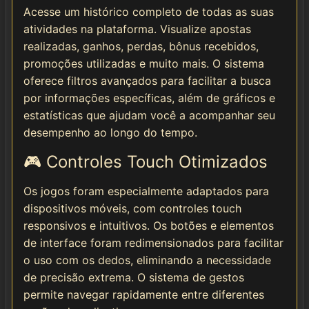
Acesse um histórico completo de todas as suas
atividades na plataforma. Visualize apostas
realizadas, ganhos, perdas, bônus recebidos,
promoções utilizadas e muito mais. O sistema
oferece filtros avançados para facilitar a busca
por informações específicas, além de gráficos e
estatísticas que ajudam você a acompanhar seu
desempenho ao longo do tempo.
🎮 Controles Touch Otimizados
Os jogos foram especialmente adaptados para
dispositivos móveis, com controles touch
responsivos e intuitivos. Os botões e elementos
de interface foram redimensionados para facilitar
o uso com os dedos, eliminando a necessidade
de precisão extrema. O sistema de gestos
permite navegar rapidamente entre diferentes