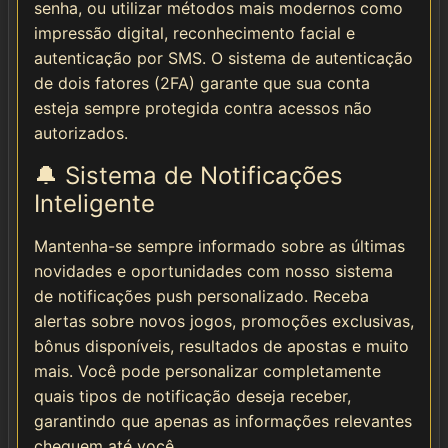
senha, ou utilizar métodos mais modernos como
impressão digital, reconhecimento facial e
autenticação por SMS. O sistema de autenticação
de dois fatores (2FA) garante que sua conta
esteja sempre protegida contra acessos não
autorizados.
🔔 Sistema de Notificações
Inteligente
Mantenha-se sempre informado sobre as últimas
novidades e oportunidades com nosso sistema
de notificações push personalizado. Receba
alertas sobre novos jogos, promoções exclusivas,
bônus disponíveis, resultados de apostas e muito
mais. Você pode personalizar completamente
quais tipos de notificação deseja receber,
garantindo que apenas as informações relevantes
cheguem até você.