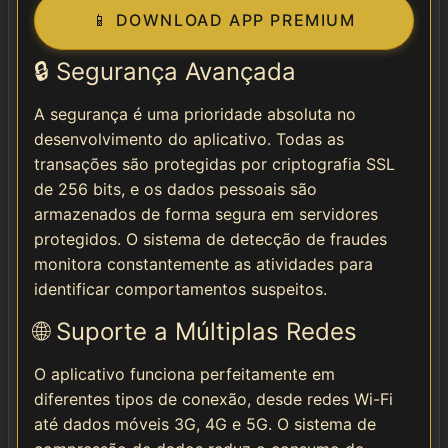
📱 DOWNLOAD APP PREMIUM
🔒 Segurança Avançada
A segurança é uma prioridade absoluta no
desenvolvimento do aplicativo. Todas as
transações são protegidas por criptografia SSL
de 256 bits, e os dados pessoais são
armazenados de forma segura em servidores
protegidos. O sistema de detecção de fraudes
monitora constantemente as atividades para
identificar comportamentos suspeitos.
🌐 Suporte a Múltiplas Redes
O aplicativo funciona perfeitamente em
diferentes tipos de conexão, desde redes Wi-Fi
até dados móveis 3G, 4G e 5G. O sistema de