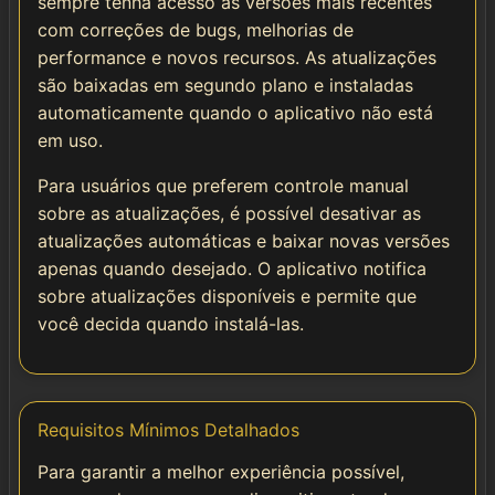
sempre tenha acesso às versões mais recentes
com correções de bugs, melhorias de
performance e novos recursos. As atualizações
são baixadas em segundo plano e instaladas
automaticamente quando o aplicativo não está
em uso.
Para usuários que preferem controle manual
sobre as atualizações, é possível desativar as
atualizações automáticas e baixar novas versões
apenas quando desejado. O aplicativo notifica
sobre atualizações disponíveis e permite que
você decida quando instalá-las.
Requisitos Mínimos Detalhados
Para garantir a melhor experiência possível,