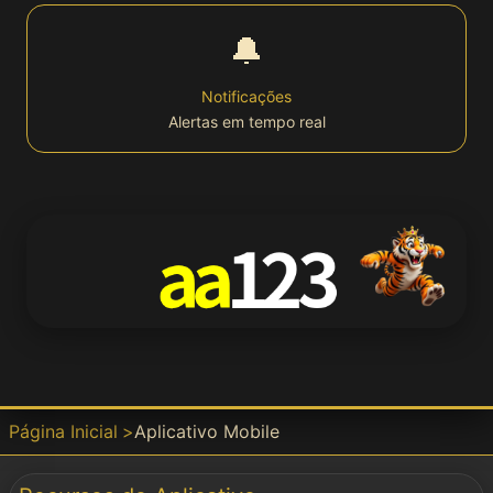
🔔
Bet
Notificações
Alertas em tempo real
Win
APP
📱 Download
APK
Download
Página Inicial
Aplicativo Mobile
Baixar