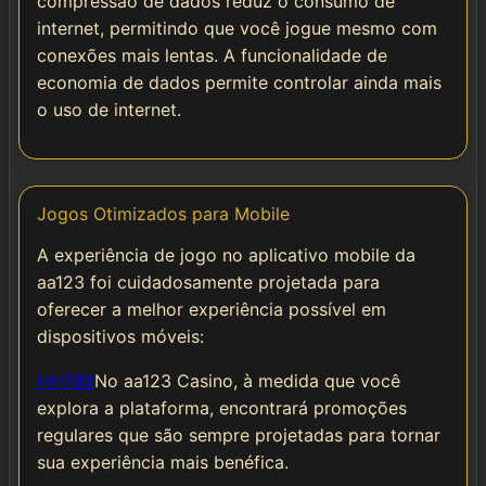
compressão de dados reduz o consumo de
internet, permitindo que você jogue mesmo com
conexões mais lentas. A funcionalidade de
economia de dados permite controlar ainda mais
o uso de internet.
Jogos Otimizados para Mobile
A experiência de jogo no aplicativo mobile da
aa123 foi cuidadosamente projetada para
oferecer a melhor experiência possível em
dispositivos móveis:
HH789
No aa123 Casino, à medida que você
explora a plataforma, encontrará promoções
regulares que são sempre projetadas para tornar
sua experiência mais benéfica.