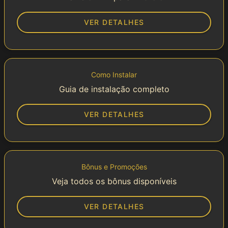
VER DETALHES
Como Instalar
Guia de instalação completo
VER DETALHES
Bônus e Promoções
Veja todos os bônus disponíveis
VER DETALHES