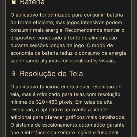
🔋 Bateria
O aplicativo foi otimizado para consumir bateria
de forma eficiente, mas jogos intensivos podem
consumir mais energia. Recomendamos manter o
dispositivo conectado à fonte de alimentação
durante sessões longas de jogo. O modo de
economia de bateria reduz o consumo de energia
sacrificando algumas funcionalidades visuais.
📱 Resolução de Tela
O aplicativo funciona em qualquer resolução de
tela, mas é otimizado para telas com resolução
mínima de 320x480 pixels. Em telas de alta
resolução, o aplicativo aproveita a nitidez
adicional para oferecer gráficos mais detalhados.
O sistema de escalonamento automático garante
que a interface seja sempre legível e funcional.