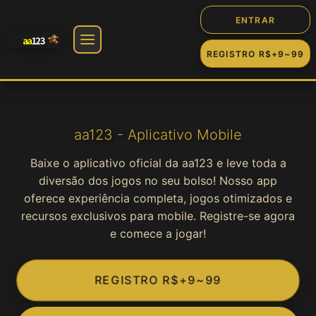
ENTRAR
REGISTRO R$+9~99
🎰 Jogos
Slot
aa123 - Aplicativo Mobile
Baixe o aplicativo oficial da aa123 e leve toda a
Cassino
diversão dos jogos no seu bolso! Nosso app
oferece experiência completa, jogos otimizados e
Fortune
recursos exclusivos para mobile. Registre-se agora
e comece a jogar!
Jogos
REGISTRO R$+9~99
Game