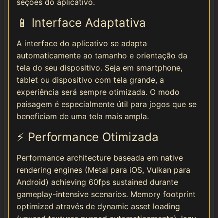
seções do aplicativo.
📱 Interface Adaptativa
A interface do aplicativo se adapta
automaticamente ao tamanho e orientação da
tela do seu dispositivo. Seja em smartphone,
tablet ou dispositivo com tela grande, a
experiência será sempre otimizada. O modo
paisagem é especialmente útil para jogos que se
beneficiam de uma tela mais ampla.
⚡ Performance Otimizada
Performance architecture baseada em native
rendering engines (Metal para iOS, Vulkan para
Android) achieving 60fps sustained durante
gameplay-intensive scenarios. Memory footprint
optimized através de dynamic asset loading