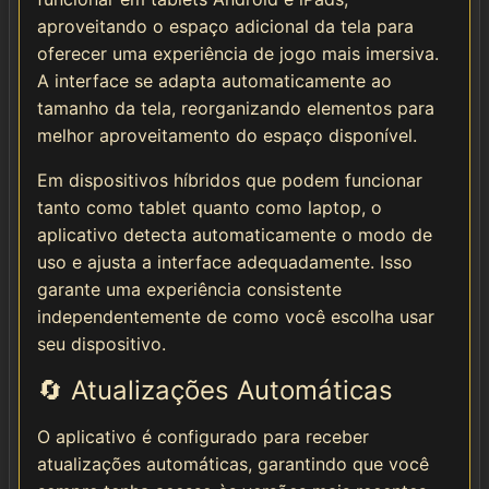
aproveitando o espaço adicional da tela para
oferecer uma experiência de jogo mais imersiva.
A interface se adapta automaticamente ao
tamanho da tela, reorganizando elementos para
melhor aproveitamento do espaço disponível.
Em dispositivos híbridos que podem funcionar
tanto como tablet quanto como laptop, o
aplicativo detecta automaticamente o modo de
uso e ajusta a interface adequadamente. Isso
garante uma experiência consistente
independentemente de como você escolha usar
seu dispositivo.
🔄 Atualizações Automáticas
O aplicativo é configurado para receber
atualizações automáticas, garantindo que você